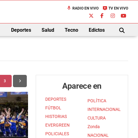
mic
live_tv
RADIO EN VIVO
TV EN VIVO
down
Deportes
Salud
Tecno
Edictos
BUSCAR
3
Aparece en
DEPORTES
POLÍTICA
FÚTBOL
INTERNACIONAL
HISTORIAS
CULTURA
EVERGREEN
Zonda
POLICIALES
NACIONAL