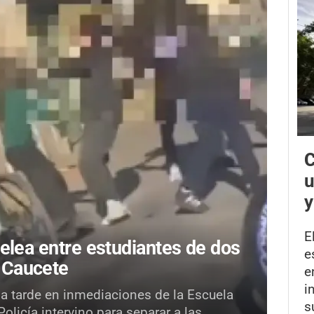
C
u
y
E
elea entre estudiantes de dos
e
 Caucete
e
i
la tarde en inmediaciones de la Escuela
s
licía intervino para separar a las