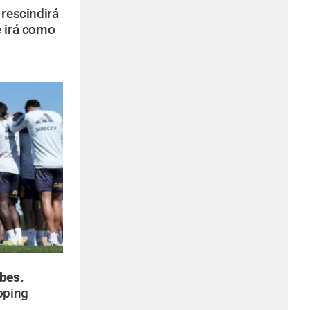
rescindirá
e irá como
ubes.
oping