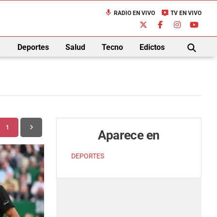
mic
live_tv
RADIO EN VIVO
TV EN VIVO
down
Deportes
Salud
Tecno
Edictos
BUSCAR
1
Aparece en
DEPORTES