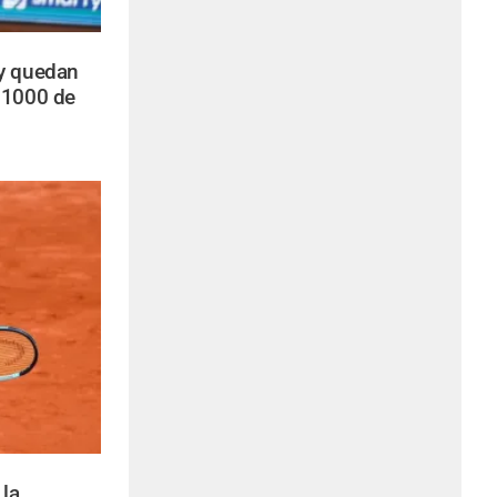
ry quedan
 1000 de
la