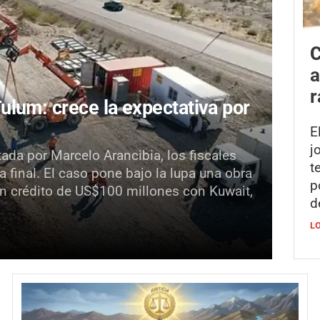
C
a
r
lum: crece la expectativa por
E
j
da por Marcelo Arancibia, los fiscales
t
 final. El caso pone bajo la lupa una obra
p
n crédito de US$100 millones con Kuwait,
d
L