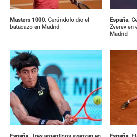
Masters 1000.
Cerúndolo dio el
España.
Ce
batacazo en Madrid
Zverev en 
Madrid
España.
Tres argentinos avanzan en
España.
Et