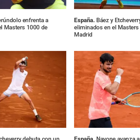
rúndolo enfrenta a
España.
Báez y Etchever
el Masters 1000 de
eliminados en el Masters
Madrid
cheverry debuta con un
España.
Navone avanza a 