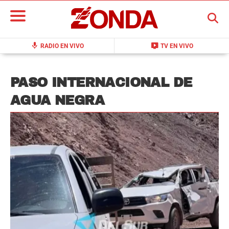
BUSCAR
mic
live_tv
RADIO EN VIVO
TV EN VIVO
PASO INTERNACIONAL DE
AGUA NEGRA