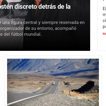
stén discreto detrás de la
E
m
c
 una figura central y siempre reservada en
p
 y organizador de su entorno, acompañó
e del fútbol mundial.
N