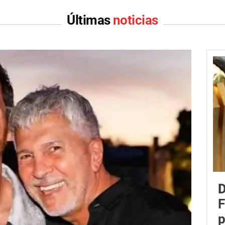
Últimas
noticias
D
F
p