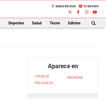
mic
live_tv
RADIO EN VIVO
TV EN VIVO
down
Deportes
Salud
Tecno
Edictos
BUSCAR
Aparece en
LOCALES
SOCIEDAD
POLICIALES