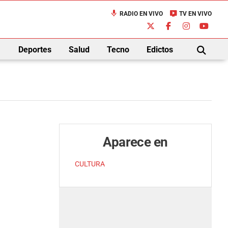
mic
live_tv
RADIO EN VIVO
TV EN VIVO
down
Deportes
Salud
Tecno
Edictos
BUSCAR
Aparece en
CULTURA