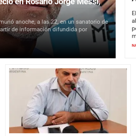
eció en Rosario Jorge Messi,
E
a
murió anoche, a las 22, en un sanatorio de
p
partir de información difundida por
m
N