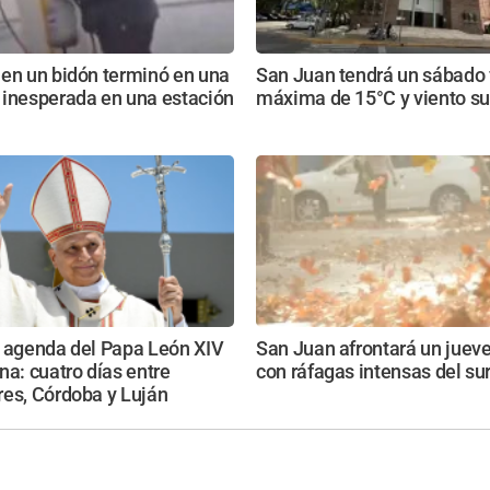
 en un bidón terminó en una
San Juan tendrá un sábado f
 inesperada en una estación
máxima de 15°C y viento su
e agenda del Papa León XIV
San Juan afrontará un jueves
na: cuatro días entre
con ráfagas intensas del su
res, Córdoba y Luján