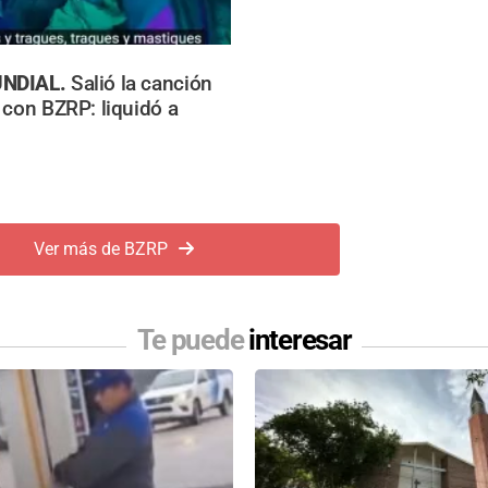
NDIAL.
Salió la canción
 con BZRP: liquidó a
Ver más de BZRP
Te puede
interesar