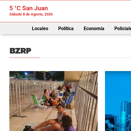
5 °C
San Juan
Sábado 8 de Agosto, 2026
Locales
Política
Economía
Policial
BZRP