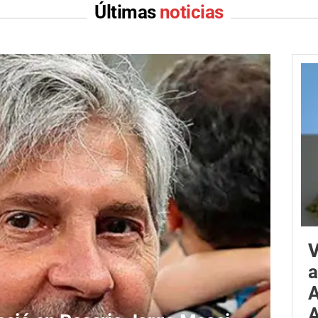
Últimas
noticias
V
a
A
A