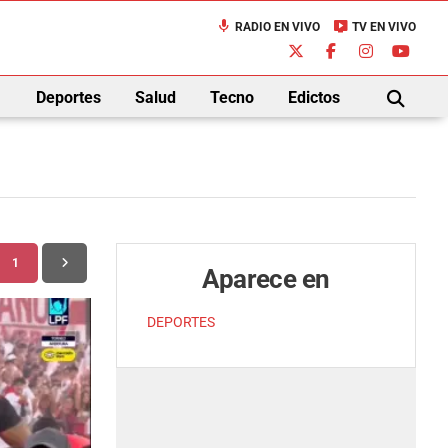
mic
live_tv
RADIO EN VIVO
TV EN VIVO
down
Deportes
Salud
Tecno
Edictos
BUSCAR
1
Aparece en
DEPORTES