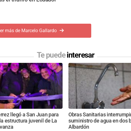
er más de Marcelo Gallardo
Te puede
interesar
érrez llegó a San Juan para
Obras Sanitarias interrumpi
la estructura juvenil de La
suministro de agua en dos b
Avanza
Albardón