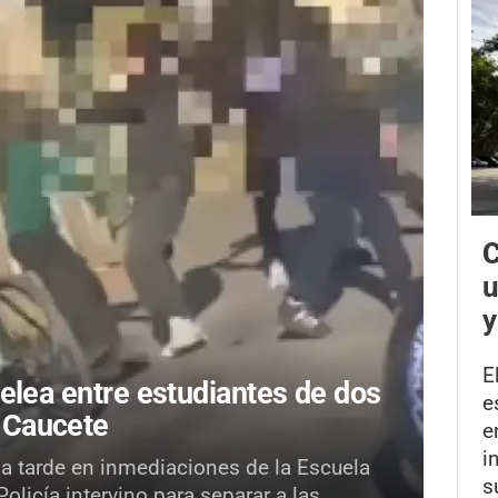
C
u
y
E
elea entre estudiantes de dos
e
 Caucete
e
i
la tarde en inmediaciones de la Escuela
s
licía intervino para separar a las