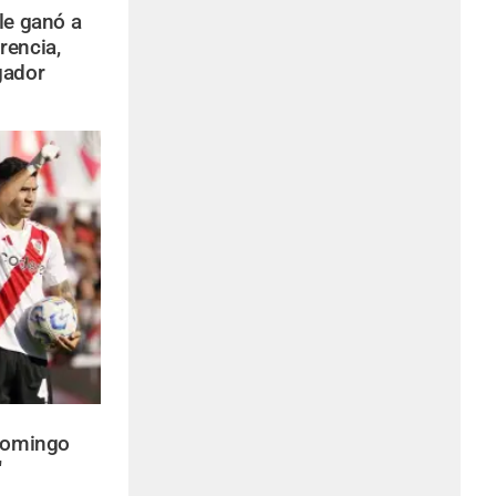
 le ganó a
rencia,
gador
 domingo
"