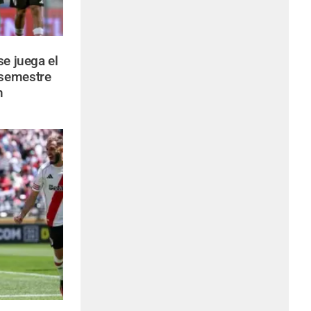
se juega el
 semestre
n