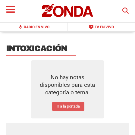
BUSCAR
mic
live_tv
RADIO EN VIVO
TV EN VIVO
INTOXICACIÓN
No hay notas
disponibles para esta
categoría o tema.
Ir a la portada