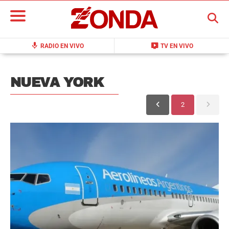
BUSCAR
mic
live_tv
RADIO EN VIVO
TV EN VIVO
NUEVA YORK
2