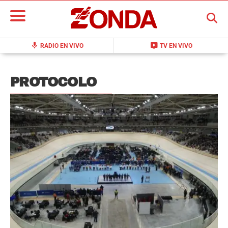
BUSCAR
mic
live_tv
RADIO EN VIVO
TV EN VIVO
PROTOCOLO