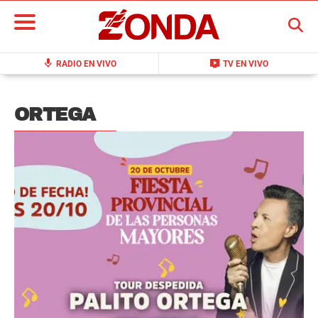
BUSCAR
mic
live_tv
RADIO EN VIVO
TV EN VIVO
ORTEGA