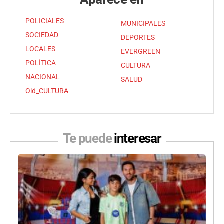
POLICIALES
MUNICIPALES
SOCIEDAD
DEPORTES
LOCALES
EVERGREEN
POLÍTICA
CULTURA
NACIONAL
SALUD
Old_CULTURA
Te puede
interesar