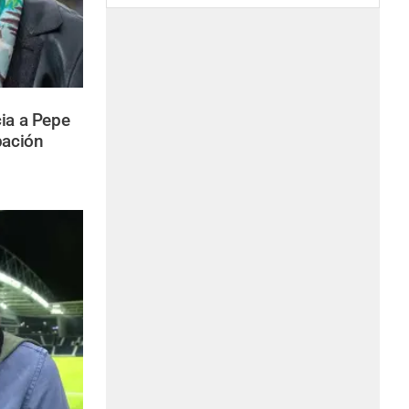
ia a Pepe
pación