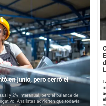
C
E
d
L
tó en junio, pero cerró el
L
i
a
al y 2% interanual, pero el balance de
e
egativo. Analistas advierten que todavía
p