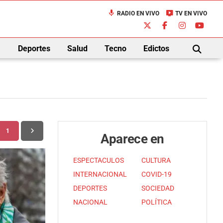
mic
live_tv
RADIO EN VIVO
TV EN VIVO
down
Deportes
Salud
Tecno
Edictos
BUSCAR
1
Aparece en
ESPECTACULOS
CULTURA
INTERNACIONAL
COVID-19
DEPORTES
SOCIEDAD
NACIONAL
POLÍTICA