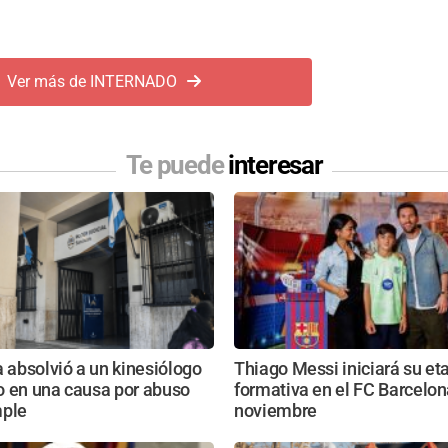
Ver más de INTERNADO
Te puede
interesar
a absolvió a un kinesiólogo
Thiago Messi iniciará su et
o en una causa por abuso
formativa en el FC Barcelon
mple
noviembre