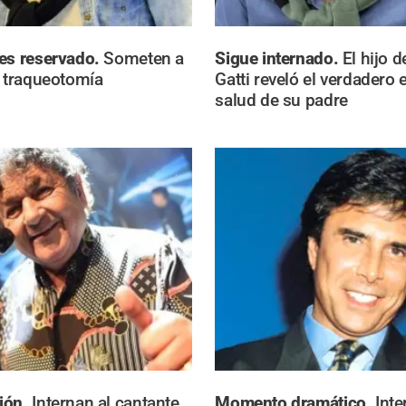
es reservado.
Someten a
Sigue internado.
El hijo 
a traqueotomía
Gatti reveló el verdadero 
salud de su padre
ión.
Internan al cantante
Momento dramático.
Inte