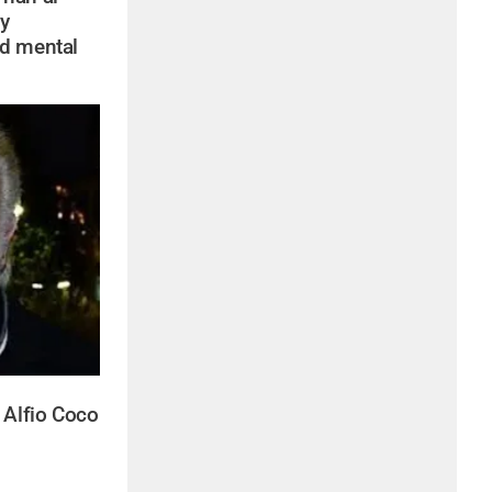
y
ud mental
 Alfio Coco