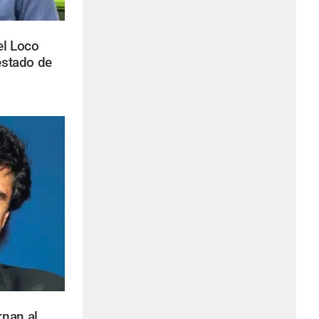
del Loco
estado de
rnan al