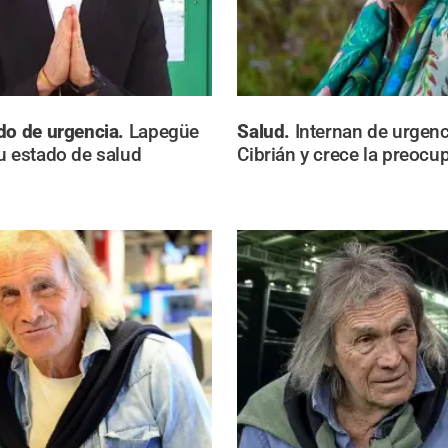
do de urgencia.
Lapegüe
Salud.
Internan de urgenc
u estado de salud
Cibrián y crece la preocu