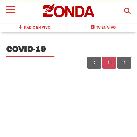
BUSCAR
mic
live_tv
RADIO EN VIVO
TV EN VIVO
COVID-19
12