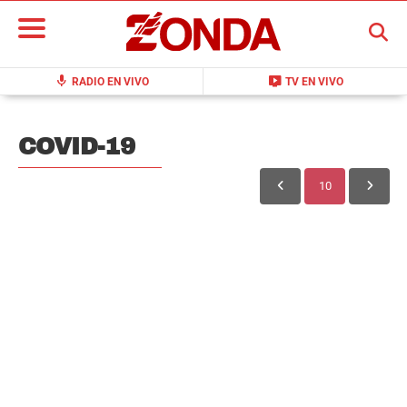
BUSCAR
mic
live_tv
RADIO EN VIVO
TV EN VIVO
COVID-19
10