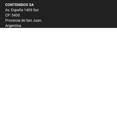
CONTENIDOS SA
Av. España 1409 Sur.
CP: 5400.
Provincia de San Juan.
Argentina.
Contacto
Prensa
+54 264-4033682
Comercial
+54 264-4998755
-
Privacidad
Copyright 2026 - El Zonda - Todos los derechos
reservados.