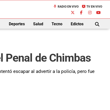
mic
live_tv
RADIO EN VIVO
TV EN VIVO
down
Deportes
Salud
Tecno
Edictos
BUSCAR
el Penal de Chimbas
ntó escapar al advertir a la policía, pero fue