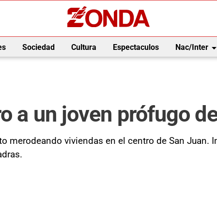
arrow_drop_
es
Sociedad
Cultura
Espectaculos
Nac/Inter
ro a un joven prófugo d
o merodeando viviendas en el centro de San Juan. Inte
adras.