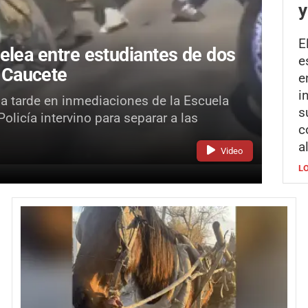
y
E
elea entre estudiantes de dos
e
 Caucete
e
i
la tarde en inmediaciones de la Escuela
s
licía intervino para separar a las
c
a
Video
L