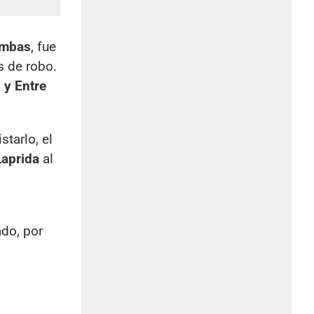
imbas
, fue
s de robo.
 y Entre
starlo, el
Laprida
al
ado, por