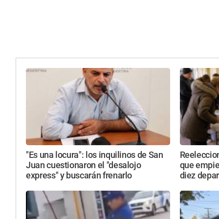
"Es una locura": los inquilinos de San
Reeleccion
Juan cuestionaron el "desalojo
que empie
express" y buscarán frenarlo
diez depa