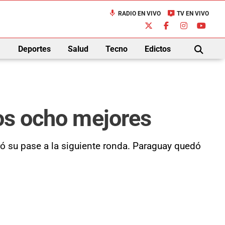
mic
live_tv
RADIO EN VIVO
TV EN VIVO
down
Deportes
Salud
Tecno
Edictos
BUSCAR
los ocho mejores
ró su pase a la siguiente ronda. Paraguay quedó