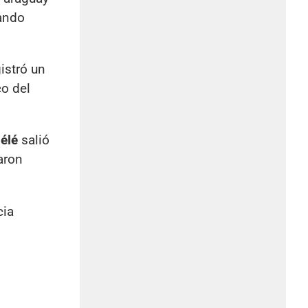
uando
istró un
o del
élé
salió
aron
cia