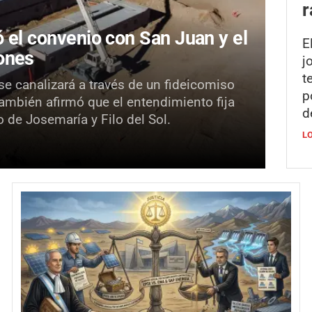
r
ó el convenio con San Juan y el
E
lones
j
t
se canalizará a través de un fideicomiso
p
También afirmó que el entendimiento fija
d
o de Josemaría y Filo del Sol.
L