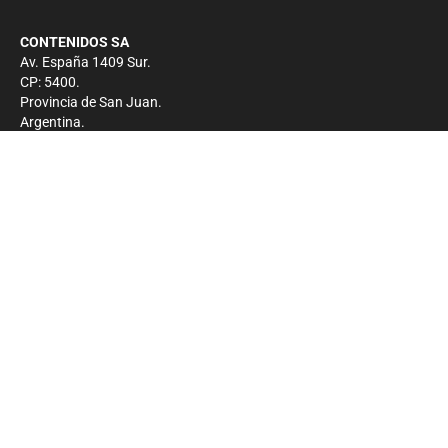
CONTENIDOS SA
Av. España 1409 Sur.
CP: 5400.
Provincia de San Juan.
Argentina.
Contacto
Prensa
+54 264-4033682
Comercial
+54 264-4998755
-
Privacidad
Copyright 2026 - El Zonda - Todos los derechos
reservados.