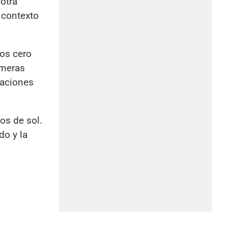
otra
n contexto
os cero
imeras
iaciones
os de sol.
do y la