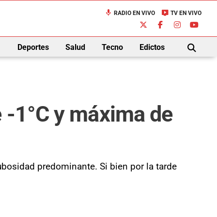
mic
live_tv
RADIO EN VIVO
TV EN VIVO
down
Deportes
Salud
Tecno
Edictos
BUSCAR
e -1°C y máxima de
nubosidad predominante. Si bien por la tarde