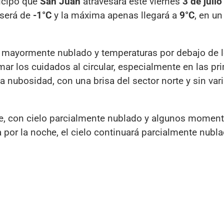
icipó que
San Juan
atravesará este viernes
3 de julio
 será de
-1°C
y la máxima apenas llegará a
9°C
, en u
o mayormente nublado y temperaturas por debajo de l
ar los cuidados al circular, especialmente en las pr
la nubosidad, con una brisa del sector norte y sin var
ve, con cielo parcialmente nublado y algunos moment
a por la noche, el cielo continuará parcialmente nubla