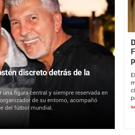
D
F
p
stén discreto detrás de la
E
m
c
 una figura central y siempre reservada en
p
 y organizador de su entorno, acompañó
e del fútbol mundial.
N