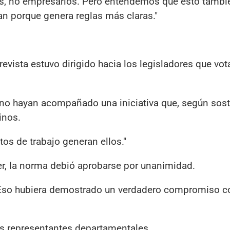
, no empresarios. Pero entendemos que esto tambi
an porque genera reglas más claras."
evista estuvo dirigido hacia los legisladores que vot
no hayan acompañado una iniciativa que, según sost
inos.
os de trabajo generan ellos."
er, la norma debió aprobarse por unanimidad.
 Eso hubiera demostrado un verdadero compromiso c
os representantes departamentales.