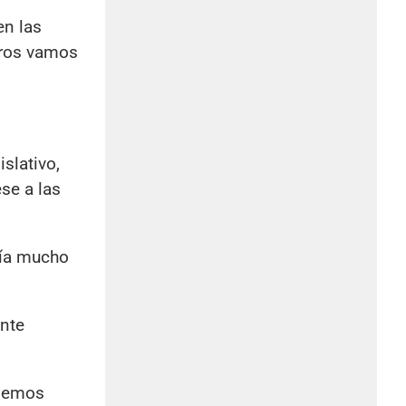
en las
tros vamos
slativo,
se a las
bía mucho
ente
ésemos