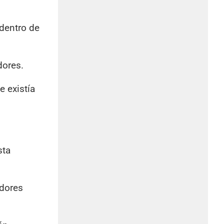
 dentro de
dores.
 existía
sta
edores