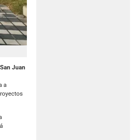
 San Juan
a a
proyectos
a
rá