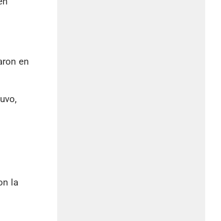
én
aron en
uvo,
on la