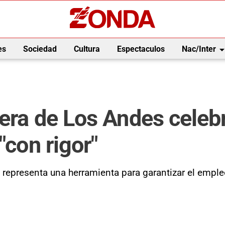
arrow_drop_
es
Sociedad
Cultura
Espectaculos
Nac/Inter
era de Los Andes celebr
"con rigor"
a representa una herramienta para garantizar el empl