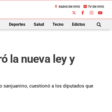
mic
live_tv
RADIO EN VIVO
TV EN VIVO
down
Deportes
Salud
Tecno
Edictos
BUSCAR
ó la nueva ley y
eo sanjuanino, cuestionó a los diputados que