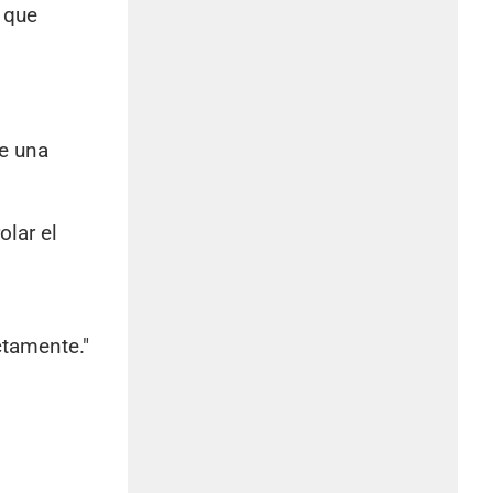
 que
de una
olar el
ctamente."