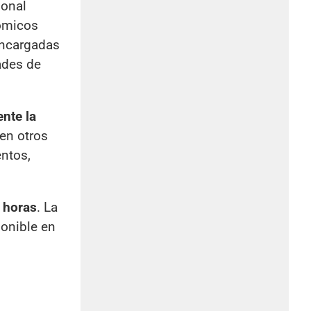
ional
nómicos
encargadas
ades de
nte la
en otros
ntos,
 horas
. La
ponible en