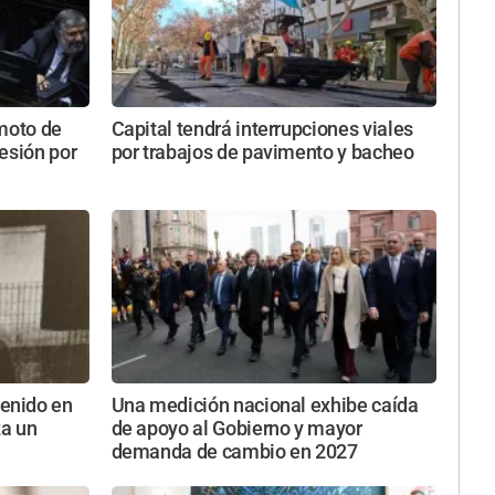
emoto de
Capital tendrá interrupciones viales
esión por
por trabajos de pavimento y bacheo
enido en
Una medición nacional exhibe caída
za un
de apoyo al Gobierno y mayor
demanda de cambio en 2027