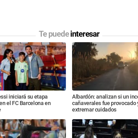
Te puede
interesar
si iniciará su etapa
Albardón: analizan si un in
en el FC Barcelona en
cañaverales fue provocado 
e
extremar cuidados