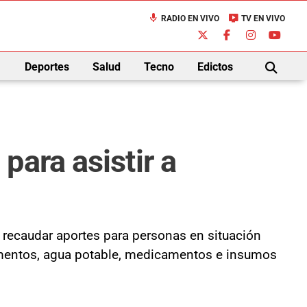
mic
live_tv
RADIO EN VIVO
TV EN VIVO
down
Deportes
Salud
Tecno
Edictos
BUSCAR
para asistir a
recaudar aportes para personas en situación
alimentos, agua potable, medicamentos e insumos