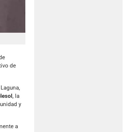
de
tivo de
e Laguna,
lesol
, la
munidad y
mente a