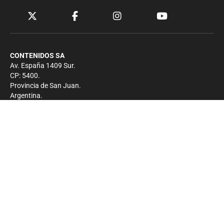
CONTENIDOS SA
Av. España 1409 Sur.
CP: 5400.
Provincia de San Juan.
Argentina.
Contacto
Prensa
+54 264-4033682
Comercial
+54 264-4998755
-
Privacidad
Copyright 2026 - El Zonda - Todos los derechos