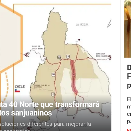
D
F
p
E
Ruta 40 Norte que transformará
m
tos sanjuaninos
c
p
soluciones diferentes para mejorar la
N