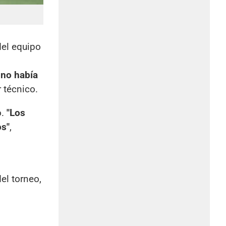
del equipo
 no había
r técnico.
o.
"Los
os"
,
el torneo,