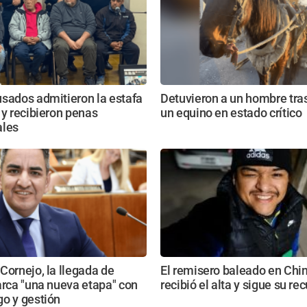
sados admitieron la estafa
Detuvieron a un hombre tras
 y recibieron penas
un equino en estado crítico
ales
Cornejo, la llegada de
El remisero baleado en Ch
arca "una nueva etapa" con
recibió el alta y sigue su r
o y gestión