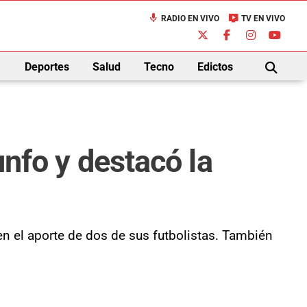
mic
live_tv
RADIO EN VIVO
TV EN VIVO
down
Deportes
Salud
Tecno
Edictos
BUSCAR
unfo y destacó la
en el aporte de dos de sus futbolistas. También