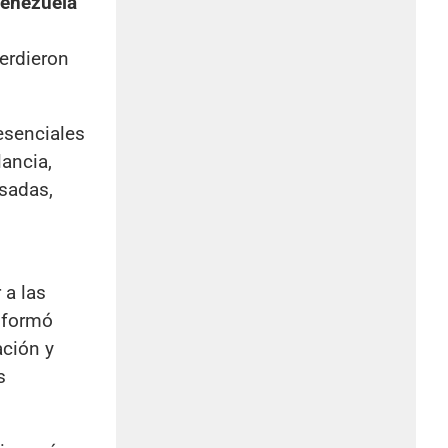
enezuela
perdieron
esenciales
ancia,
psadas,
 a las
nformó
ación y
s