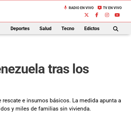
mic
live_tv
RADIO EN VIVO
TV EN VIVO
down
Deportes
Salud
Tecno
Edictos
BUSCAR
nezuela tras los
de rescate e insumos básicos. La medida apunta a
dos y miles de familias sin vivienda.