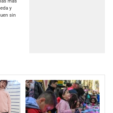
cias más
ueda y
guen sin