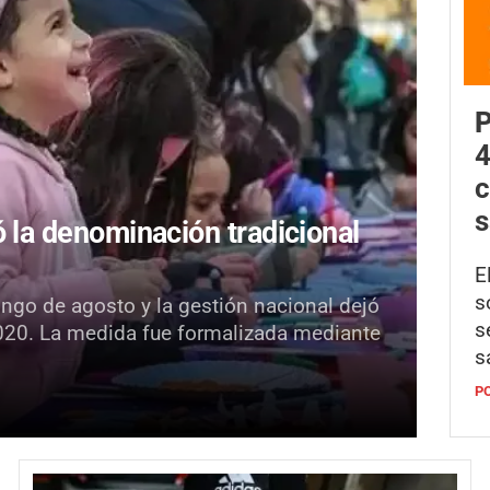
P
4
c
s
ó la denominación tradicional
E
s
ingo de agosto y la gestión nacional dejó
s
020. La medida fue formalizada mediante
s
P