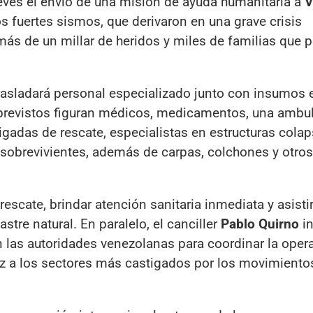
eves el envío de una misión de ayuda humanitaria a
V
os fuertes sismos, que derivaron en una grave crisis
más de un millar de heridos y miles de familias que 
rasladará personal especializado junto con insumos 
 previstos figuran médicos, medicamentos, una ambul
igadas de rescate, especialistas en estructuras cola
sobrevivientes, además de carpas, colchones y otros
rescate, brindar atención sanitaria inmediata y asistir
re natural. En paralelo, el canciller
Pablo Quirno
i
las autoridades venezolanas para coordinar la oper
ez a los sectores más castigados por los movimiento