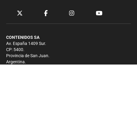
CONTENIDOS SA
Av. España 1409 Sur.
CP: 5400.
Provincia de San Juan.
Argentina.
Contacto
Prensa
+54 264-4033682
Comercial
+54 264-4998755
-
Privacidad
Copyright 2026 - El Zonda - Todos los derechos