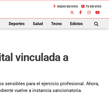
mic
live_tv
RADIO EN VIVO
TV EN VIVO
down
Deportes
Salud
Tecno
Edictos
BUSCAR
tal vinculada a
sensibles para el ejercicio profesional. Ahora,
ediente vuelve a instancia sancionatoria.