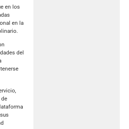
e en los
eadas
onal en la
linario.
on
idades del
a
stenerse
rvicio,
 de
plataforma
 sus
ad