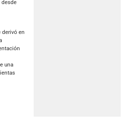
r desde
e derivó en
a
entación
de una
mientas