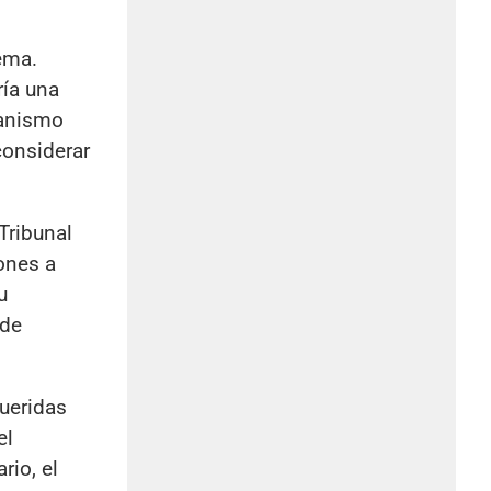
ema.
ría una
canismo
considerar
Tribunal
iones a
u
 de
queridas
el
rio, el