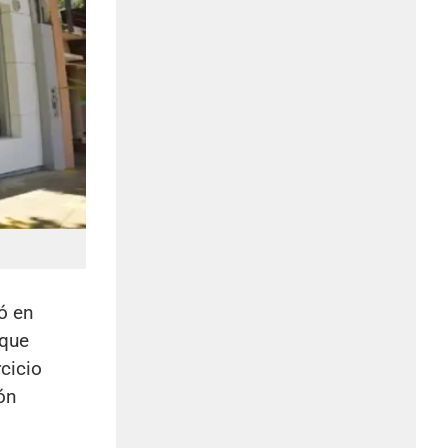
ó en
 que
cicio
ión