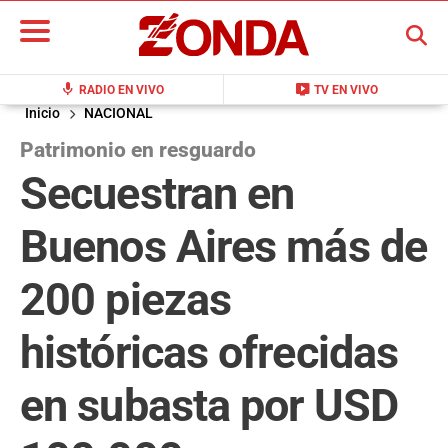
BUSCAR
mic
live_tv
RADIO EN VIVO
TV EN VIVO
Inicio
NACIONAL
Patrimonio en resguardo
Secuestran en
Buenos Aires más de
200 piezas
históricas ofrecidas
en subasta por USD