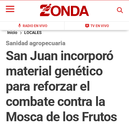
BUSCAR
mic
live_tv
RADIO EN VIVO
TV EN VIVO
Inicio
LOCALES
Sanidad agropecuaria
San Juan incorporó
material genético
para reforzar el
combate contra la
Mosca de los Frutos