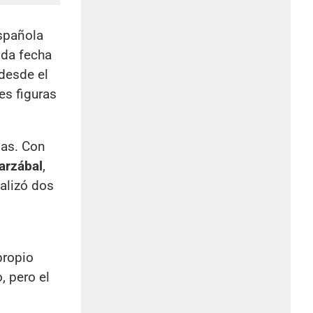
española
nda fecha
desde el
les figuras
ias. Con
arzábal
,
talizó dos
propio
, pero el