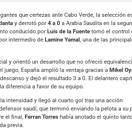
gantes que certezas ante Cabo Verde, la selección 
tlanta
y derrotó por
4 a 0
a Arabia Saudita en la segu
junto conducido por
Luis de la Fuente
tomó el control 
 por intermedio de
Lamine Yamal
, una de las principa
cial y orientó un desarrollo que no ofreció equivalenc
el juego, España amplió la ventaja gracias a
Mikel Oy
descanso y dejó el resultado 3 a 0. El delantero capi
la diferencia a favor de su equipo.
a intensidad y llegó al cuarto gol tras una acción
 defensor saudí, que terminó enviando la pelota a su 
e el final,
Ferran Torres
había anotado el quinto tanto
da previa.