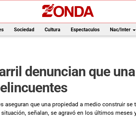
arrow_drop_
es
Sociedad
Cultura
Espectaculos
Nac/Inter
Carril denuncian que u
delincuentes
entes aseguran que una propiedad a medio construir s
a situación, señalan, se agravó en los últimos meses