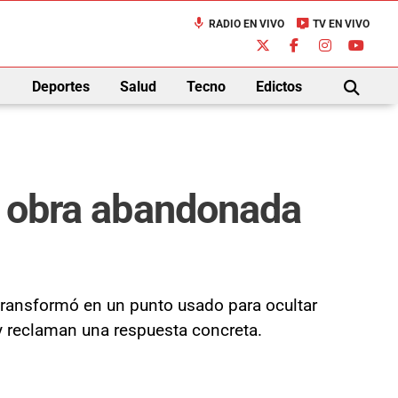
mic
live_tv
RADIO EN VIVO
TV EN VIVO
down
Deportes
Salud
Tecno
Edictos
BUSCAR
na obra abandonada
e transformó en un punto usado para ocultar
 y reclaman una respuesta concreta.