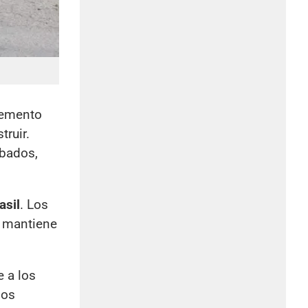
remento
ruir.
obados,
asil
. Los
e mantiene
e a los
dos