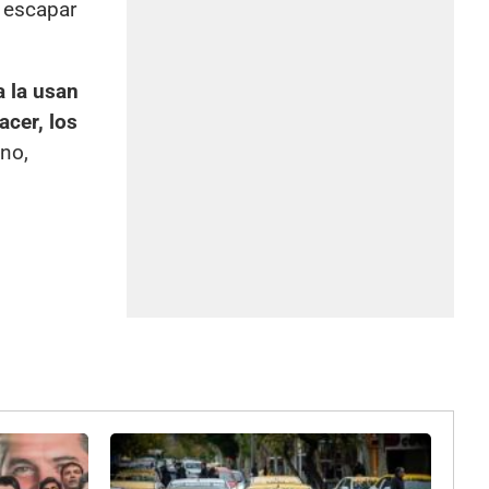
ó escapar
 la usan
acer, los
ino,