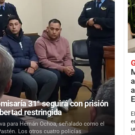
G
M
a
a
E
misaría 31° seguirá con prisión
bertad restringida
E
e
tiva para Hernán Ochoa, señalado como el
u
Pastén. Los otros cuatro policías