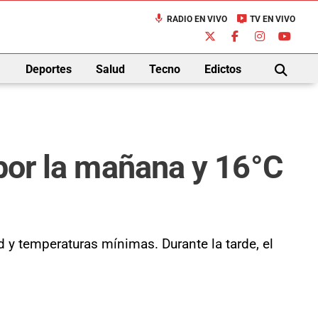
mic
live_tv
RADIO EN VIVO
TV EN VIVO
down
Deportes
Salud
Tecno
Edictos
BUSCAR
 por la mañana y 16°C
d y temperaturas mínimas. Durante la tarde, el