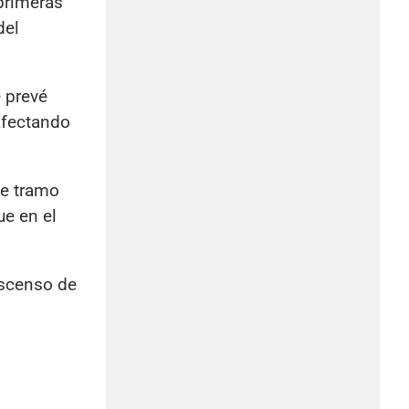
 primeras
del
 prevé
 afectando
se tramo
ue en el
escenso de