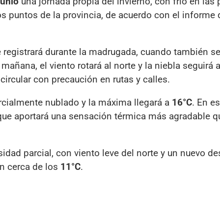
junio
una jornada propia del invierno, con frío en las
os puntos de la provincia, de acuerdo con el informe 
 registrará durante la madrugada, cuando también se
a mañana, el viento rotará al norte y la niebla seguirá
 circular con precaución en rutas y calles.
parcialmente nublado y la máxima llegará a
16°C
. En e
lo que aportará una sensación térmica más agradable q
idad parcial, con viento leve del norte y un nuevo d
án cerca de los
11°C
.