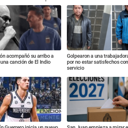
ión acompañó su arribo a
Golpearon a una trabajador
una canción de El Indio
por no estar satisfechos con
servicio
n Guerrero inicia un nuevo
San Juan empieza a mirar e