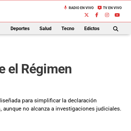
mic
live_tv
RADIO EN VIVO
TV EN VIVO
down
Deportes
Salud
Tecno
Edictos
BUSCAR
re el Régimen
iseñada para simplificar la declaración
, aunque no alcanza a investigaciones judiciales.