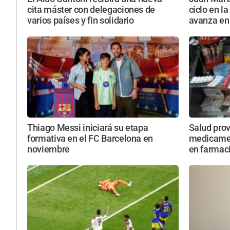
cita máster con delegaciones de
ciclo en l
varios países y fin solidario
avanza en 
Thiago Messi iniciará su etapa
Salud provi
formativa en el FC Barcelona en
medicamen
noviembre
en farmaci