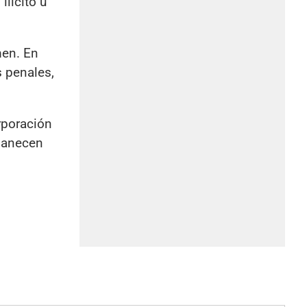
ilícito u
men. En
s penales,
rporación
rmanecen