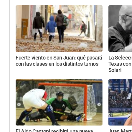
Fuerte viento en San Juan: qué pasará
La Selecc
con las clases en los distintos turnos
Texas con 
Solari
El Aldo Cantoni recibirá una nueva
Juan Martí