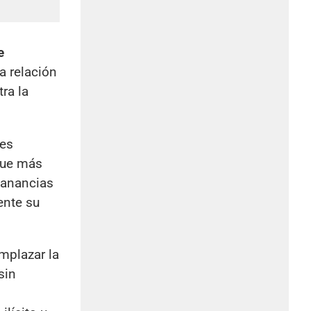
e
a relación
ra la
nes
 que más
Ganancias
ente su
emplazar la
sin