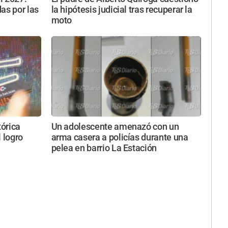
as por las
la hipótesis judicial tras recuperar la
moto
tórica
Un adolescente amenazó con un
l logro
arma casera a policías durante una
pelea en barrio La Estación