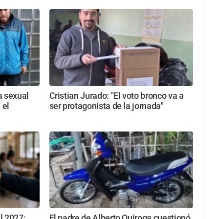
a sexual
Cristian Jurado: "El voto bronco va a
 el
ser protagonista de la jornada"
l 2027:
El padre de Alberto Quiroga cuestionó