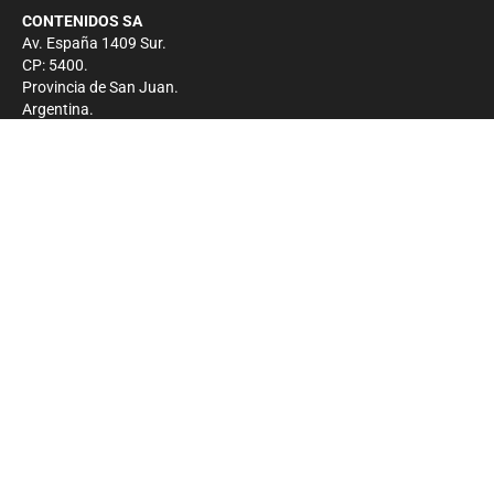
CONTENIDOS SA
Av. España 1409 Sur.
CP: 5400.
Provincia de San Juan.
Argentina.
Contacto
Prensa
+54 264-4033682
Comercial
+54 264-4998755
-
Privacidad
Copyright 2026 - El Zonda - Todos los derechos
reservados.