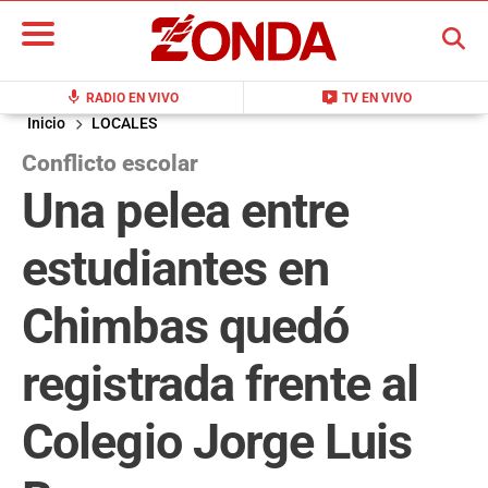
BUSCAR
mic
live_tv
RADIO EN VIVO
TV EN VIVO
Inicio
LOCALES
Conflicto escolar
Una pelea entre
estudiantes en
Chimbas quedó
registrada frente al
Colegio Jorge Luis