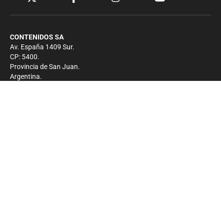
CONTENIDOS SA
Av. España 1409 Sur.
CP: 5400.
Provincia de San Juan.
Argentina.
Contacto
Prensa
+54 264-4033682
Comercial
+54 264-4998755
-
Privacidad
Copyright 2026 - El Zonda - Todos los derechos
reservados.