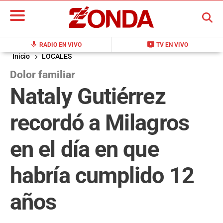
BUSCAR
mic
live_tv
RADIO EN VIVO
TV EN VIVO
Inicio
LOCALES
Dolor familiar
Nataly Gutiérrez
recordó a Milagros
en el día en que
habría cumplido 12
años