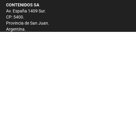
CONTENIDOS SA
Av. España 1409 Sur.
CP: 5400.
Provincia de San Juan.
Argentina.
Contacto
Prensa
+54 264-4033682
Comercial
+54 264-4998755
-
Privacidad
Copyright 2026 - El Zonda - Todos los derechos
reservados.