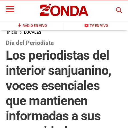
BUSCAR
mic
live_tv
RADIO EN VIVO
TV EN VIVO
Inicio
LOCALES
Día del Periodista
Los periodistas del
interior sanjuanino,
voces esenciales
que mantienen
informadas a sus