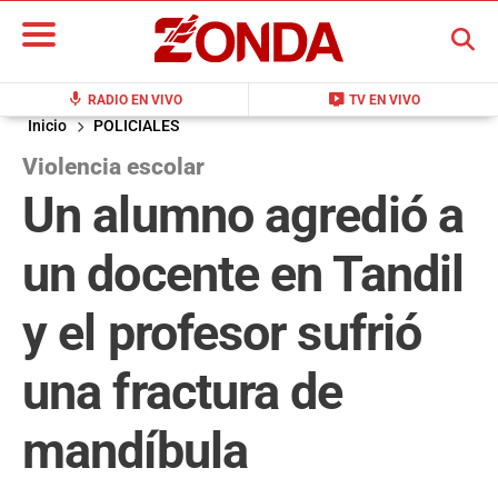
BUSCAR
mic
live_tv
RADIO EN VIVO
TV EN VIVO
Inicio
POLICIALES
Violencia escolar
Un alumno agredió a
un docente en Tandil
y el profesor sufrió
una fractura de
mandíbula