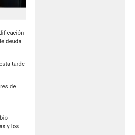
dificación
 de deuda
esta tarde
ores de
mbio
as y los