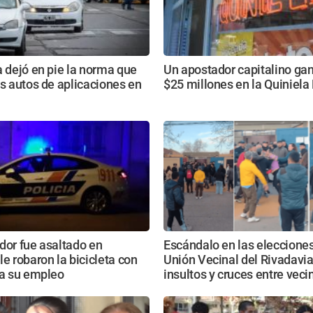
a dejó en pie la norma que
Un apostador capitalino ga
os autos de aplicaciones en
$25 millones en la Quiniel
dor fue asaltado en
Escándalo en las elecciones
le robaron la bicicleta con
Unión Vecinal del Rivadavia
 a su empleo
insultos y cruces entre veci