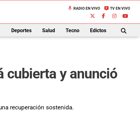
mic
live_tv
RADIO EN VIVO
TV EN VIVO
down
Deportes
Salud
Tecno
Edictos
BUSCAR
 cubierta y anunció
 una recuperación sostenida.