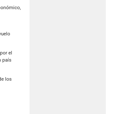
económico,
vuelo
por el
n país
de los