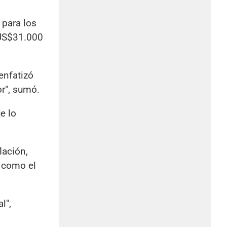
 para los
 US$31.000
enfatizó
r", sumó.
e lo
lación,
5 como el
l",