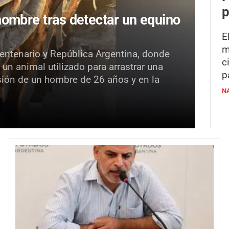
p
hombre tras detectar un equino
E
m
 Centenario y República Argentina, donde
c
 un animal utilizado para arrastrar una
p
nsión de un hombre de 26 años y en la
N