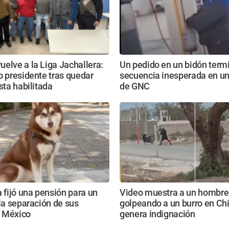
elve a la Liga Jachallera:
Un pedido en un bidón term
o presidente tras quedar
secuencia inesperada en un
ista habilitada
de GNC
a fijó una pensión para un
Video muestra a un hombre
 la separación de sus
golpeando a un burro en Ch
 México
genera indignación