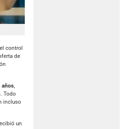
el control
oferta de
ión
 años
,
s. Todo
n incluso
ecibió un