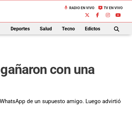
mic
live_tv
RADIO EN VIVO
TV EN VIVO
down
Deportes
Salud
Tecno
Edictos
BUSCAR
ngañaron con una
el WhatsApp de un supuesto amigo. Luego advirtió