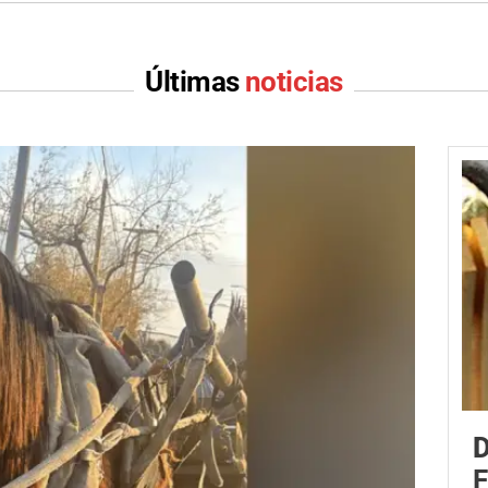
Últimas
noticias
D
F