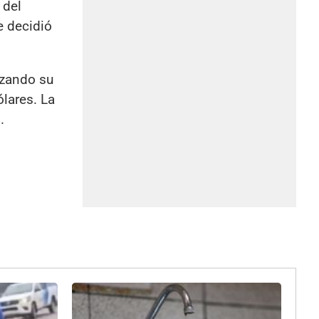
 del
e decidió
izando su
lares. La
s
.