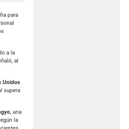
eña para
rsonal
os
do a la
eñaló, al
s Unidos
l supera
ugyo
, una
según la
acientes.