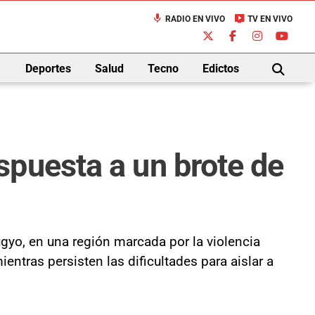
mic
live_tv
RADIO EN VIVO
TV EN VIVO
down
Deportes
Salud
Tecno
Edictos
BUSCAR
spuesta a un brote de
ugyo, en una región marcada por la violencia
tras persisten las dificultades para aislar a