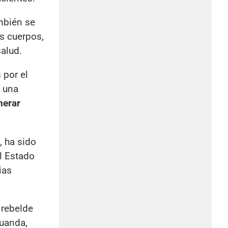
mbién se
os cuerpos,
alud.
 por el
n una
nerar
, ha sido
al Estado
ias
o rebelde
Ruanda,