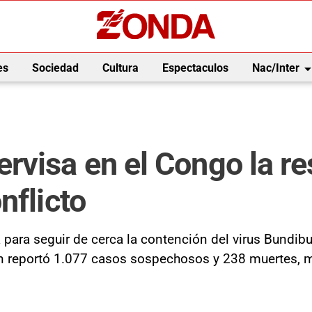
arrow_drop_
es
Sociedad
Cultura
Espectaculos
Nac/Inter
visa en el Congo la re
nflicto
a para seguir de cerca la contención del virus Bundib
 reportó 1.077 casos sospechosos y 238 muertes, mien