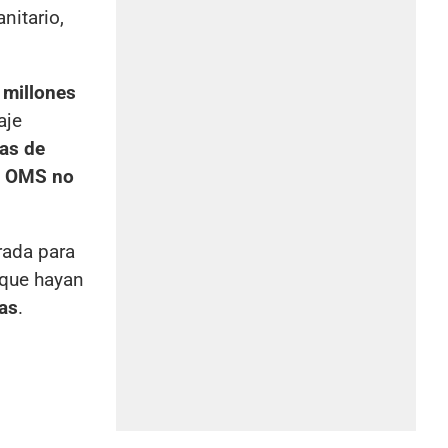
nitario,
 millones
aje
as de
la OMS no
rada para
 que hayan
as
.