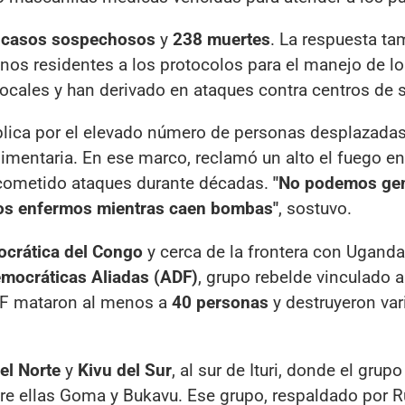
 casos sospechosos
y
238 muertes
. La respuesta ta
unos residentes a los protocolos para el manejo de l
ocales y han derivado en ataques contra centros de s
lica por el elevado número de personas desplazadas
limentaria. En ese marco, reclamó un alto el fuego e
cometido ataques durante décadas.
"No podemos ge
 los enfermos mientras caen bombas"
, sostuvo.
crática del Congo
y cerca de la frontera con Uganda
mocráticas Aliadas (ADF)
, grupo rebelde vinculado 
DF mataron al menos a
40 personas
y destruyeron var
el Norte
y
Kivu del Sur
, al sur de Ituri, donde el grup
tre ellas Goma y Bukavu. Ese grupo, respaldado por 