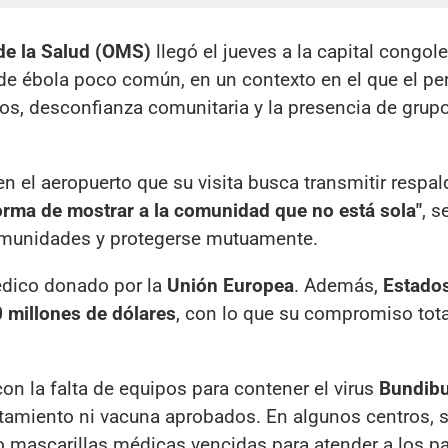
de la Salud (OMS)
llegó el jueves a la capital congol
 de ébola poco común, en un contexto en el que el pe
ros, desconfianza comunitaria y la presencia de grup
n el aeropuerto que su visita busca transmitir respal
orma de mostrar a la comunidad que no está sola"
, s
comunidades y protegerse mutuamente.
dico donado por la
Unión Europea
. Además,
Estado
 millones de dólares
, con lo que su compromiso tota
con la falta de equipos para contener el virus
Bundib
atamiento ni vacuna aprobados. En algunos centros, 
do mascarillas médicas vencidas para atender a los p