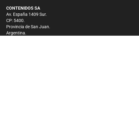
CONTENIDOS SA
Av. España 1409 Sur.
CP: 5400.
Provincia de San Juan.
Argentina.
Contacto
Prensa
+54 264-4033682
Comercial
+54 264-4998755
-
Privacidad
Copyright 2026 - El Zonda - Todos los derechos
reservados.