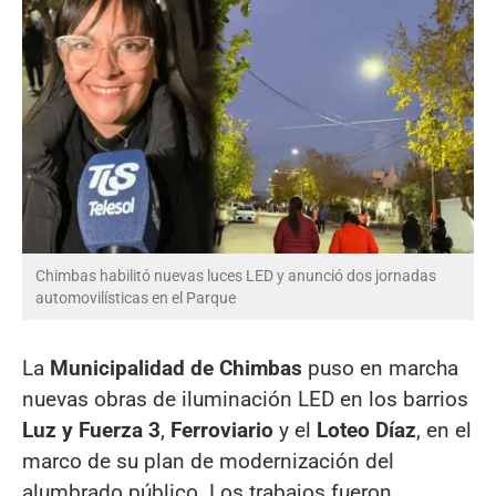
Chimbas habilitó nuevas luces LED y anunció dos jornadas
automovilísticas en el Parque
La
Municipalidad de Chimbas
puso en marcha
nuevas obras de iluminación LED en los barrios
Luz y Fuerza 3
,
Ferroviario
y el
Loteo Díaz
, en el
marco de su plan de modernización del
alumbrado público. Los trabajos fueron