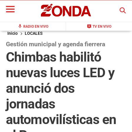
BUSCAR
mic
live_tv
RADIO EN VIVO
TV EN VIVO
Inicio
LOCALES
Gestión municipal y agenda fierrera
Chimbas habilitó
nuevas luces LED y
anunció dos
jornadas
automovilísticas en