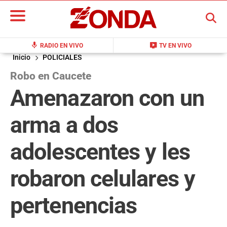
BUSCAR
mic
live_tv
RADIO EN VIVO
TV EN VIVO
Inicio
POLICIALES
Robo en Caucete
Amenazaron con un
arma a dos
adolescentes y les
robaron celulares y
pertenencias