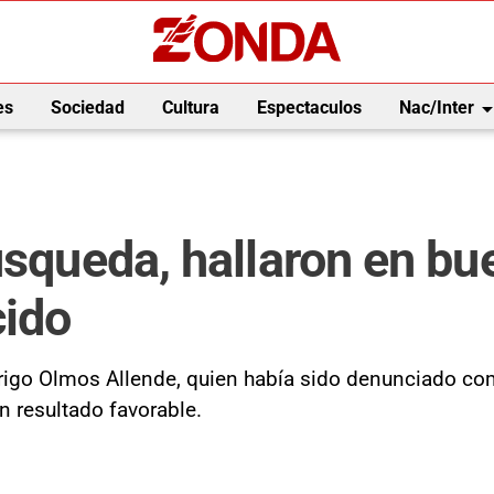
arrow_drop_
es
Sociedad
Cultura
Espectaculos
Nac/Inter
úsqueda, hallaron en bu
cido
rigo Olmos Allende, quien había sido denunciado com
 resultado favorable.