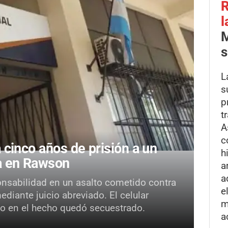
R
l
M
s
L
s
p
t
A
c
cinco años de prisión a un
h
ca en Rawson
a
a
onsabilidad en un asalto cometido contra
e
iante juicio abreviado. El celular
m
ado en el hecho quedó secuestrado.
a