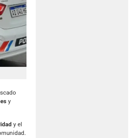
buscado
nes
y
ridad
y el
comunidad.