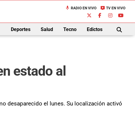
mic
live_tv
RADIO EN VIVO
TV EN VIVO
down
Deportes
Salud
Tecno
Edictos
BUSCAR
en estado al
o desaparecido el lunes. Su localización activó