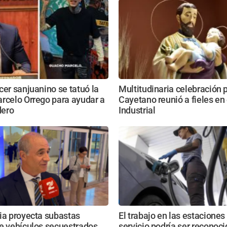
cer sanjuanino se tatuó la
Multitudinaria celebración 
rcelo Orrego para ayudar a
Cayetano reunió a fieles en
dero
Industrial
ia proyecta subastas
El trabajo en las estaciones
e vehículos secuestrados
servicio podría ser reconoc