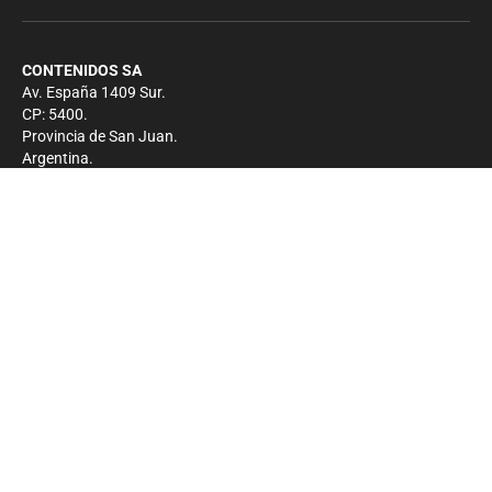
CONTENIDOS SA
Av. España 1409 Sur.
CP: 5400.
Provincia de San Juan.
Argentina.
Contacto
Prensa
+54 264-4033682
Comercial
+54 264-4998755
-
Privacidad
Copyright 2026 - El Zonda - Todos los derechos
reservados.