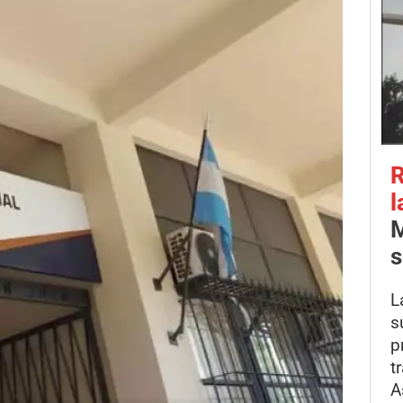
R
l
M
s
L
s
p
t
A