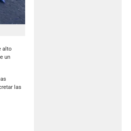
 alto
de un
nas
retar las