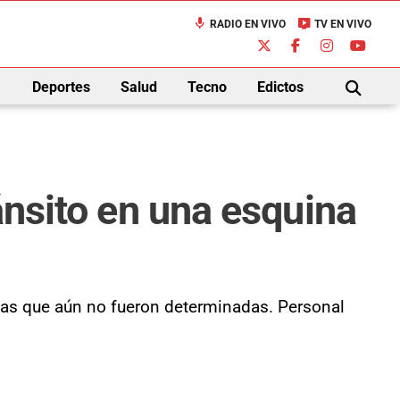
mic
live_tv
RADIO EN VIVO
TV EN VIVO
down
Deportes
Salud
Tecno
Edictos
BUSCAR
ánsito en una esquina
sas que aún no fueron determinadas. Personal