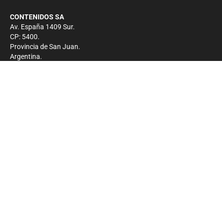
CONTENIDOS SA
Av. España 1409 Sur.
CP: 5400.
Provincia de San Juan.
Argentina.
Contacto
Prensa
+54 264-4033682
Comercial
+54 264-4998755
-
Privacidad
Copyright 2026 - El Zonda - Todos los derechos
reservados.