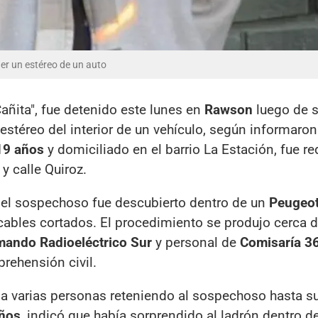
aer un estéreo de un auto
"Cañita", fue detenido este lunes en
Rawson
luego de s
stéreo del interior de un vehículo, según informaron
19 años
y domiciliado en el barrio La Estación, fue r
y calle Quiroz.
, el sospechoso fue descubierto dentro de un
Peugeo
cables cortados. El procedimiento se produjo cerca d
ando Radioeléctrico Sur
y personal de
Comisaría 3
prehensión civil.
n a varias personas reteniendo al sospechoso hasta s
ños
, indicó que había sorprendido al ladrón dentro d