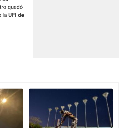
stro quedó
e la
UFI de