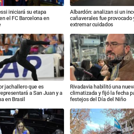
si iniciará su etapa
Albardón: analizan si un in
en el FC Barcelona en
cañaverales fue provocado 
e
extremar cuidados
or jachallero que es
Rivadavia habilitó una nue
epresentará a San Juan y a
climatizada y fijó la fecha p
na en Brasil
festejos del Día del Niño