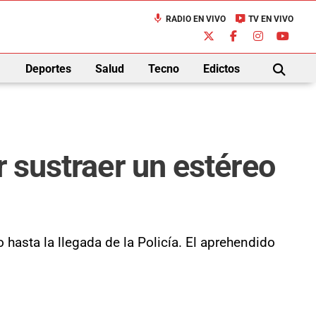
mic
live_tv
RADIO EN VIVO
TV EN VIVO
down
Deportes
Salud
Tecno
Edictos
BUSCAR
r sustraer un estéreo
hasta la llegada de la Policía. El aprehendido