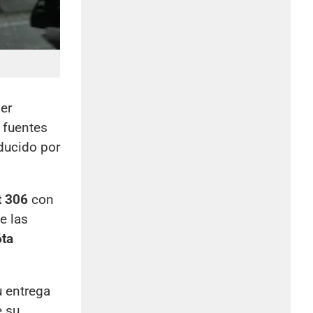
er
 fuentes
educido por
t 306
con
e las
6ta
u entrega
e su