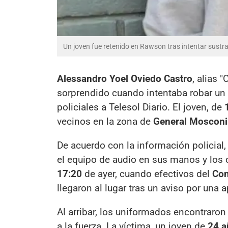
Un joven fue retenido en Rawson tras intentar sustr
Alessandro Yoel Oviedo Castro
, alias 
sorprendido cuando intentaba robar un e
policiales a Telesol Diario. El joven, de
vecinos en la zona de
General Mosconi
De acuerdo con la información policial
el equipo de audio en sus manos y los 
17:20
de ayer, cuando efectivos del
Com
llegaron al lugar tras un aviso por una a
Al arribar, los uniformados encontraro
a la fuerza. La víctima, un joven de
24 a