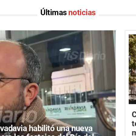
Últimas
noticias
C
t
ivadavia habilitó una nueva
m