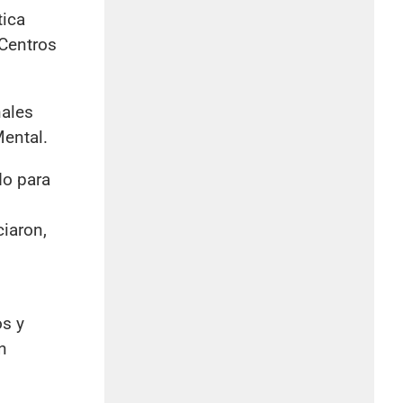
tica
 Centros
nales
ental.
do para
iaron,
os y
n