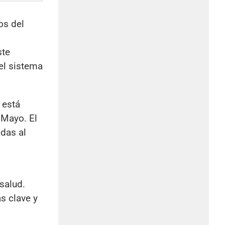
os del
ste
el sistema
 está
 Mayo. El
adas al
salud.
s clave y