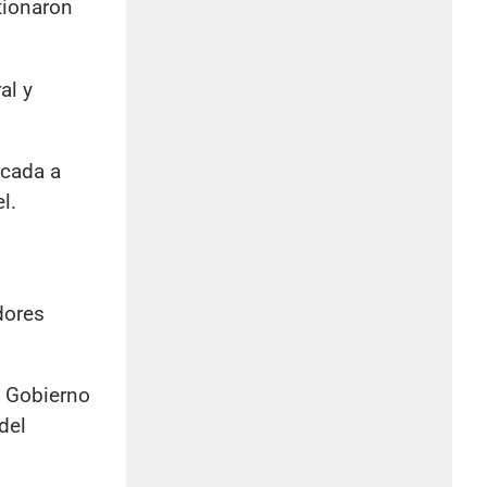
tionaron
al y
icada a
l.
dores
el Gobierno
del