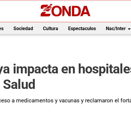
arrow_drop_
es
Sociedad
Cultura
Espectaculos
Nac/Inter
 ya impacta en hospital
a Salud
eso a medicamentos y vacunas y reclamaron el forta