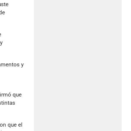
uste
de
e
y
camentos y
firmó que
stintas
on que el