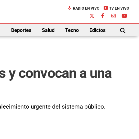
mic
live_tv
RADIO EN VIVO
TV EN VIVO
down
Deportes
Salud
Tecno
Edictos
BUSCAR
es y convocan a una
lecimiento urgente del sistema público.